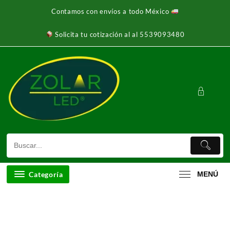
Ir
Contamos con envíos a todo México
al
contenido
Solicita tu cotización al al 5539093480
Categoría
MENÚ