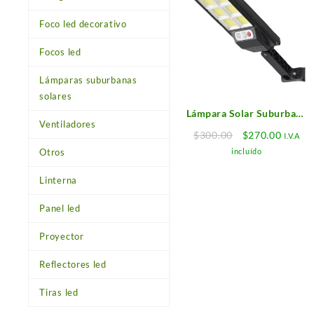
Foco led decorativo
Focos led
Lámparas suburbanas
solares
Lámpara Solar Suburbana
Ventiladores
60W COB all-in-one
Original
Curren
$
300.00
$
270.00
I.V.A
price
price
Otros
incluído
was:
is:
$300.00.
$270.0
Linterna
Panel led
Proyector
Reflectores led
Tiras led