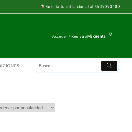
Solicita tu cotización al al 5539093480
Acceder / Registro
Mi cuenta
DICIONES