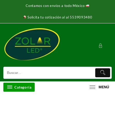
Ir
Contamos con envíos a todo México
al
contenido
Solicita tu cotización al al 5539093480
Categoría
MENÚ