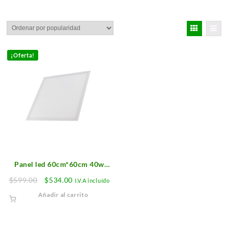
¡Oferta!
Panel led 60cm*60cm 40w
Marco Blanco Driver de Metal
Original
Current
$
599.00
$
534.00
I.V.A incluído
price
price
Añadir al carrito
was:
is:
$599.00.
$534.00.