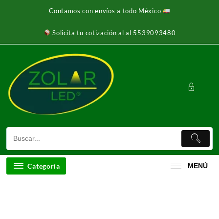
Ir
Contamos con envíos a todo México
al
contenido
Solicita tu cotización al al 5539093480
Categoría
MENÚ