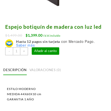
Espejo botiquín de madera con luz led
Original
Current
$
1,499.00
$
1,399.00
I.V.A incluído
price
price
con Mercado Pago.
Hasta 12 pagos sin tarjeta
Saber más
was:
is:
Espejo
$1,499.00.
$1,399.00.
Añadir al carrito
-
+
botiquín
de
madera
DESCRIPCIÓN
VALORACIONES (0)
con
luz
led
cantidad
ESTILO MODERNO
MEDIDA 44X60X10 cm
GARANTIA 1 AÑO