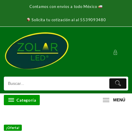
Ir
Contamos con envíos a todo México
al
contenido
Solicita tu cotización al al 5539093480
Categoría
MENÚ
¡Oferta!