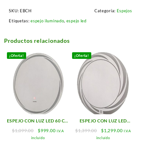
SKU:
EBCH
Categoría:
Espejos
Etiquetas:
espejo iluminado
,
espejo led
Productos relacionados
¡Oferta!
¡Oferta!
ESPEJO CON LUZ LED 60 CM
ESPEJO CON LUZ LED
(VORTEX)
58X58 CM
Original
Current
Original
Current
$
1,099.00
$
999.00
$
1,399.00
$
1,299.00
I.V.A
I.V.A
price
price
price
price
incluído
incluído