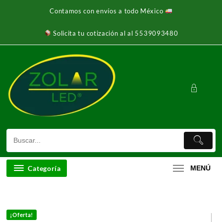
Ir
Contamos con envíos a todo México
al
contenido
Solicita tu cotización al al 5539093480
Categoría
MENÚ
¡Oferta!