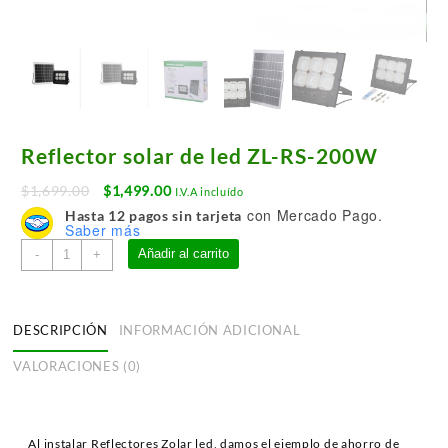
Reflector solar de led ZL-RS-200W
Original
Current
$
1,699.00
$
1,499.00
I.V.A incluído
price
price
con Mercado Pago.
Hasta 12 pagos sin tarjeta
Saber más
was:
is:
Reflector
$1,699.00.
$1,499.00.
Añadir al carrito
-
+
solar
de
led
DESCRIPCIÓN
INFORMACIÓN ADICIONAL
ZL-
RS-
VALORACIONES (0)
200W
cantidad
Al instalar Reflectores Zolar led, damos el ejemplo de ahorro de