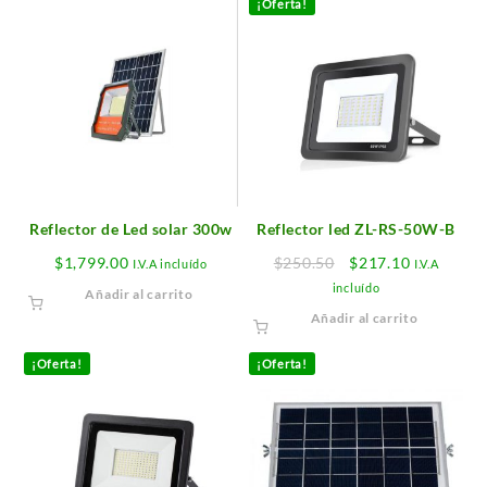
¡Oferta!
Reflector de Led solar 300w
Reflector led ZL-RS-50W-B
Original
Current
$
1,799.00
$
250.50
$
217.10
I.V.A incluído
I.V.A
price
price
incluído
Añadir al carrito
was:
is:
Añadir al carrito
$250.50.
$217.10.
¡Oferta!
¡Oferta!