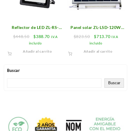
Reflector de LED ZL-RS-
Panel solar ZL-LSD-120W
100W-B
Zolar LED
Original
Current
Original
Current
$
448.50
$
388.70
$
823.50
$
713.70
I.V.A
I.V.A
price
price
price
price
incluído
incluído
was:
is:
was:
is:
Añadir al carrito
Añadir al carrito
$448.50.
$388.70.
$823.50.
$713.70.
Buscar
Buscar